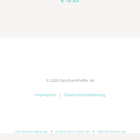
€ 19,85
© 2026 Geschenkhelfer.de
Impressum
|
Datenschutzerklärung
ultraleichtzelte.de
|
xylitstattzucker.de
|
felixlindberg.de