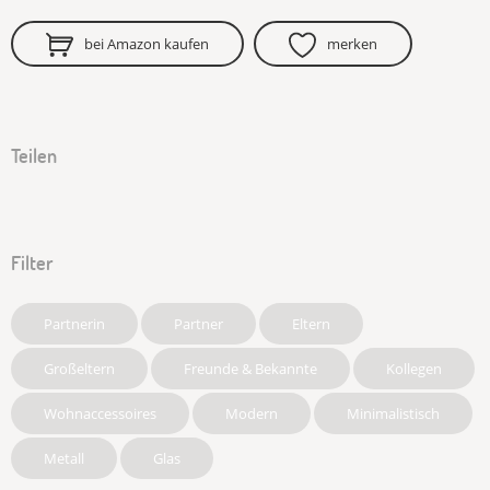
bei Amazon kaufen
merken
Teilen
Filter
Partnerin
Partner
Eltern
Großeltern
Freunde & Bekannte
Kollegen
Wohnaccessoires
Modern
Minimalistisch
Metall
Glas